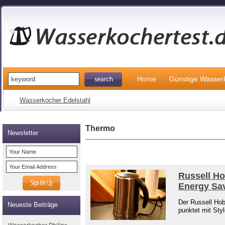
Home
Günstige Wasser
Wasserkocher Edelstahl
Thermo
Newsletter
Russell H
Energy Sa
Der Russell Ho
Neueste Beiträge
punktet mit Sty